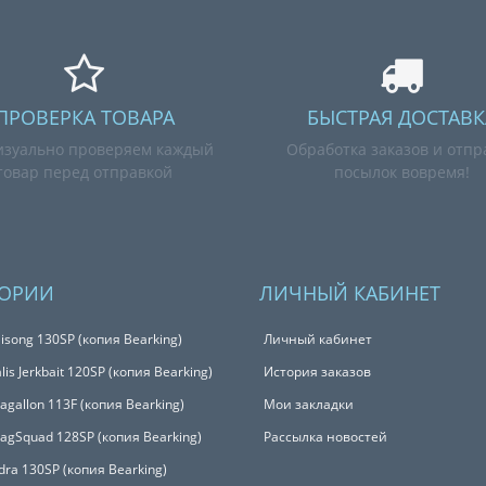
ПРОВЕРКА ТОВАРА
БЫСТРАЯ ДОСТАВК
зуально проверяем каждый
Обработка заказов и отпр
товар перед отправкой
посылок вовремя!
ГОРИИ
ЛИЧНЫЙ КАБИНЕТ
isong 130SP (копия Bearking)
Личный кабинет
is Jerkbait 120SP (копия Bearking)
История заказов
Magallon 113F (копия Bearking)
Мои закладки
MagSquad 128SP (копия Bearking)
Рассылка новостей
udra 130SP (копия Bearking)