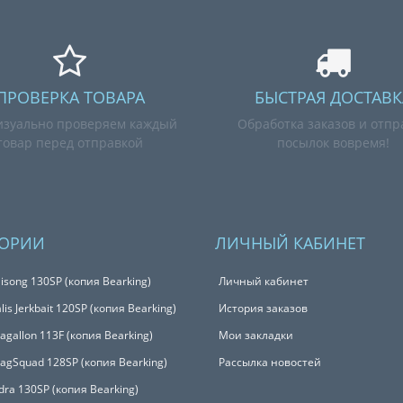
ПРОВЕРКА ТОВАРА
БЫСТРАЯ ДОСТАВК
зуально проверяем каждый
Обработка заказов и отпр
товар перед отправкой
посылок вовремя!
ГОРИИ
ЛИЧНЫЙ КАБИНЕТ
isong 130SP (копия Bearking)
Личный кабинет
is Jerkbait 120SP (копия Bearking)
История заказов
Magallon 113F (копия Bearking)
Мои закладки
MagSquad 128SP (копия Bearking)
Рассылка новостей
udra 130SP (копия Bearking)