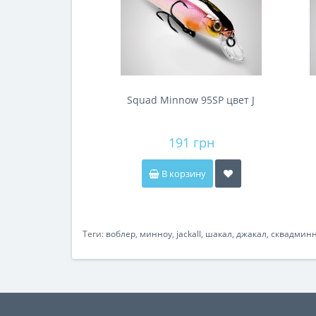
Squad Minnow 95SP цвет J
191 грн
В корзину
Теги:
воблер
,
минноу
,
jackall
,
шакал
,
джакал
,
сквадмин