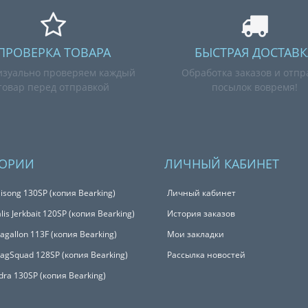
ПРОВЕРКА ТОВАРА
БЫСТРАЯ ДОСТАВК
зуально проверяем каждый
Обработка заказов и отпр
товар перед отправкой
посылок вовремя!
ГОРИИ
ЛИЧНЫЙ КАБИНЕТ
isong 130SP (копия Bearking)
Личный кабинет
is Jerkbait 120SP (копия Bearking)
История заказов
Magallon 113F (копия Bearking)
Мои закладки
MagSquad 128SP (копия Bearking)
Рассылка новостей
udra 130SP (копия Bearking)