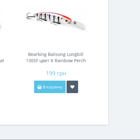
Bearking Balisong Longbill
at
130SF цвет K Rainbow Perch
199 грн
В корзину