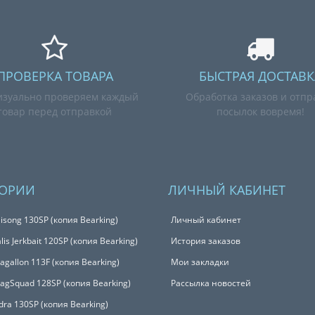
ПРОВЕРКА ТОВАРА
БЫСТРАЯ ДОСТАВК
зуально проверяем каждый
Обработка заказов и отпр
товар перед отправкой
посылок вовремя!
ГОРИИ
ЛИЧНЫЙ КАБИНЕТ
isong 130SP (копия Bearking)
Личный кабинет
is Jerkbait 120SP (копия Bearking)
История заказов
Magallon 113F (копия Bearking)
Мои закладки
MagSquad 128SP (копия Bearking)
Рассылка новостей
udra 130SP (копия Bearking)