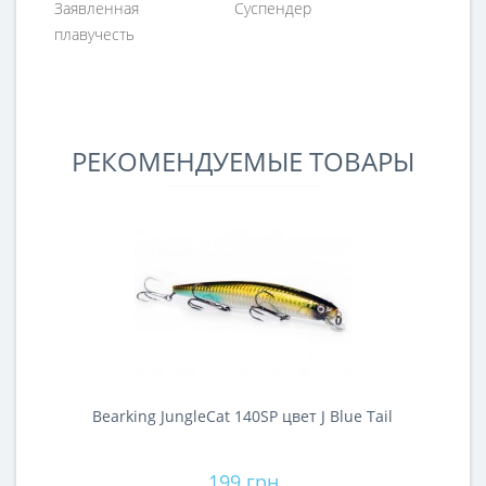
Заявленная
Суспендер
плавучесть
РЕКОМЕНДУЕМЫЕ ТОВАРЫ
Bearking JungleCat 140SP цвет J Blue Tail
B
199 грн