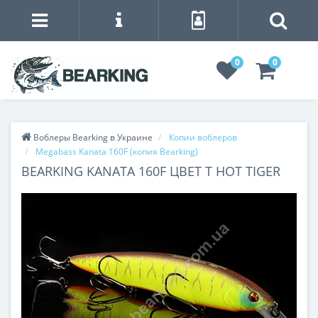
0
0
Воблеры Bearking в Украине
Копии воблеров
Megabass Kanata 160F (копия Bearking)
BEARKING KANATA 160F ЦВЕТ T HOT TIGER