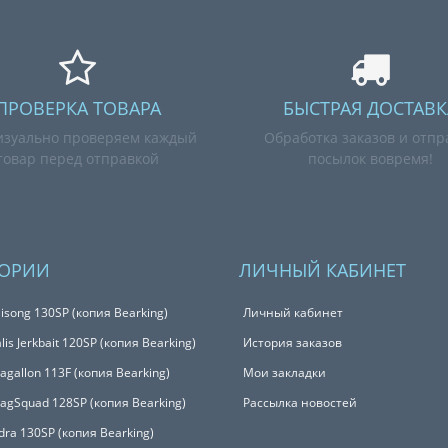
ПРОВЕРКА ТОВАРА
БЫСТРАЯ ДОСТАВК
зуально проверяем каждый
Обработка заказов и отпр
товар перед отправкой
посылок вовремя!
ГОРИИ
ЛИЧНЫЙ КАБИНЕТ
isong 130SP (копия Bearking)
Личный кабинет
is Jerkbait 120SP (копия Bearking)
История заказов
Magallon 113F (копия Bearking)
Мои закладки
MagSquad 128SP (копия Bearking)
Рассылка новостей
udra 130SP (копия Bearking)