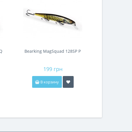
 Q
Bearking MagSquad 128SP P
199 грн
В корзину