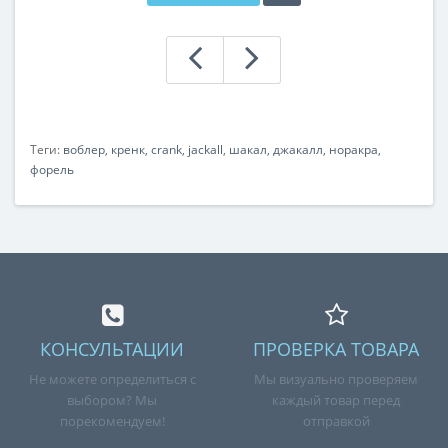
Теги:
воблер
,
кренк
,
crank
,
jackall
,
шакал
,
джакалл
,
норакра
,
форель
КОНСУЛЬТАЦИИ
ПРОВЕРКА ТОВАРА
Не можете определиться с
Мы визуально проверяем
выбором? Мы
каждый товар перед
порекомендуем!
отправкой