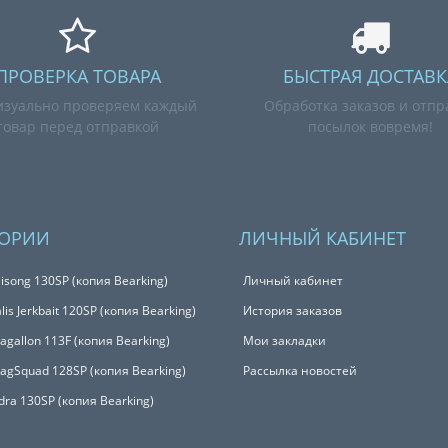
ПРОВЕРКА ТОВАРА
БЫСТРАЯ ДОСТАВК
зуально проверяем каждый
Обработка заказов и отпр
товар перед отправкой
посылок вовремя!
ГОРИИ
ЛИЧНЫЙ КАБИНЕТ
isong 130SP (копия Bearking)
Личный кабинет
is Jerkbait 120SP (копия Bearking)
История заказов
Magallon 113F (копия Bearking)
Мои закладки
MagSquad 128SP (копия Bearking)
Рассылка новостей
udra 130SP (копия Bearking)