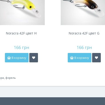
Noracra 42F цвет H
Noracra 42F цвет G
166 грн
166 грн
В корзину
В корзину
кра
,
форель