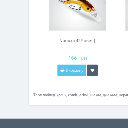
Noracra 42F цвет J
166 грн
В корзину
Теги:
воблер
,
кренк
,
crank
,
jackall
,
шакал
,
джакалл
,
нора