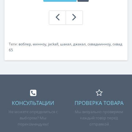
Теги:
воблер
,
минноу
,
jackall
,
шакал
,
джакал
,
сквадминноу
,
сквад
65
КОНСУЛЬТАЦИИ
ПРОВЕРКА ТОВАРА
Не можете определиться с
Мы визуально проверяем
выбором? Мы
каждый товар перед
порекомендуем!
отправкой