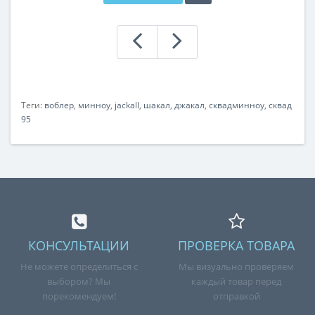
Теги:
воблер
,
минноу
,
jackall
,
шакал
,
джакал
,
сквадминноу
,
сквад
95
КОНСУЛЬТАЦИИ
ПРОВЕРКА ТОВАРА
Не можете определиться с
Мы визуально проверяем
выбором? Мы
каждый товар перед
порекомендуем!
отправкой