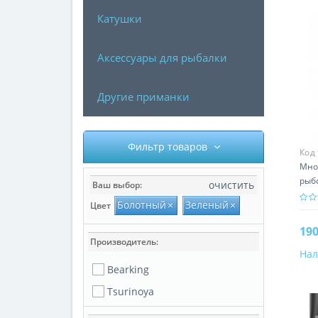
Катушки
Аксессуары для рыбалки
Другие приманки
Фильтр товаров
Код
Мно
рыб
очистить
Ваш выбор:
Q1
Болотный
×
Зеленый
×
Цвет
190
Производитель:
Нал
Цве
Bearking
Син
Tsurinoya