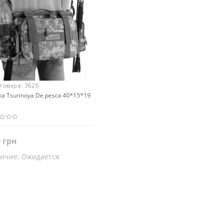
 товара:
3626
а Tsurinoya De pesca 40*15*19
 грн
ичие:
Ожидается
Закончился
т
еный
Пиксель
Коричневый