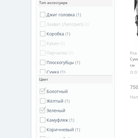
Тип аксессуара
Джиг головка
(1)
Захват (Липгрип)
(0)
Коробка
(1)
Кукан
(0)
Перчатки
(0)
Код
Сумк
Плоскогубцы
(1)
см
Сумка
(1)
Цвет
750
Болотный
Нал
Желтый
(1)
Цве
Зел
Зеленый
Камуфляж
(1)
Коричневый
(1)