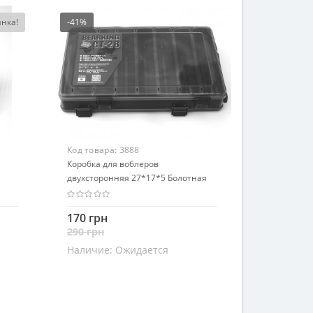
нка!
-41%
Код товара:
3888
Коробка для воблеров
двухсторонняя 27*17*5 Болотная
170 грн
290 грн
Наличие:
Ожидается
Закончился