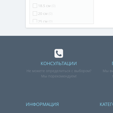
18.5 см
(0)
20 см
(0)
25 см
(0)
27 см
(1)
28 см
(0)
29 см
(0)
40 см
(1)
63мм
(1)
КОНСУЛЬТАЦИИ
Не можете определиться с выбором?
Мы ви
Мы порекомендуем!
ИНФОРМАЦИЯ
КАТЕ