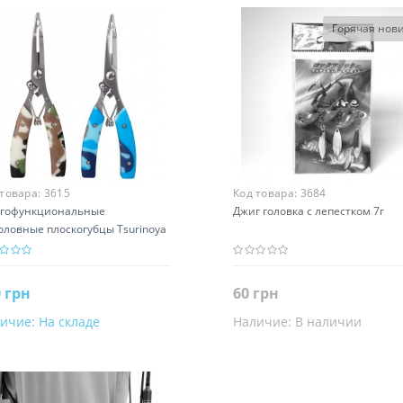
Горячая нови
 товара:
3615
Код товара:
3684
гофункциональные
Джиг головка с лепестком 7г
оловные плоскогубцы Tsurinoya
 грн
60 грн
ичие:
На складе
Наличие:
В наличии
В корзину
Закончился
т
Цвет
ий камуфляж
Зеленый
Красный
Зеленый камуфляж