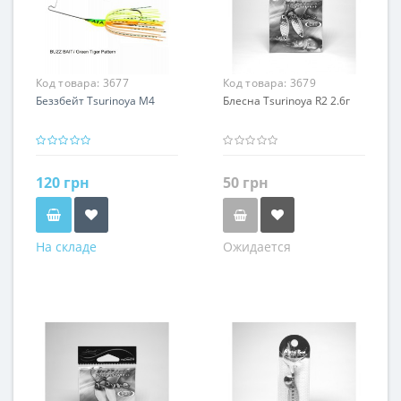
Код товара:
3677
Код товара:
3679
Беззбейт Tsurinoya M4
Блесна Tsurinoya R2 2.6г
120 грн
50 грн
На складе
Ожидается
Цвет
Цвет
Зеленый
Красный
Серибристый
Желтый
Золотистый