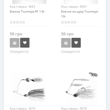
Код товара:
3682
Код товара:
3683
Блесна Tsurinoya R1 1.6г
Блесна на щуку Tsurinoya
10г
50 грн
50 грн
Ожидается
Ожидается
Цвет
Цвет
Серибристый
Серибристый
Золотистый
Золотистый
Код товара:
3676
Код товара:
3678