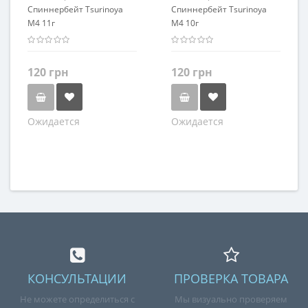
Спиннербейт Tsurinoya
Спиннербейт Tsurinoya
M4 11г
M4 10г
120 грн
120 грн
Ожидается
Ожидается
Цвет
Цвет
Черный
Коричневый
Зеленый
Розовый
Серибристый
Коричневый
КОНСУЛЬТАЦИИ
ПРОВЕРКА ТОВАРА
Не можете определиться с
Мы визуально проверяем