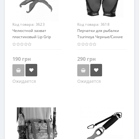
Код товара:
3623
Код товара:
3618
Челюстной захват
Перчатки для рыбалки
пластиковый Lip Grip
Tsurinoya Черные/Синие
Tsurinoya KYQ15
190 грн
290 грн
Ожидается
Ожидается
Размер
L
XL
Цвет
Черный
Синий