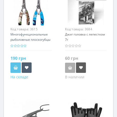
Код товара:
3615
Код товара:
3684
Многофункциональные
Джиг головка с лепестком
рыболовные плоскогубцы
7г
Tsurinoya Q1
190 грн
60 грн
На складе
В наличии
Цвет
Цвет
Синий камуфляж
Зеленый
Красный
Зеленый камуфляж