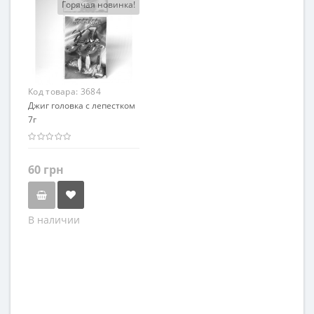
Горячая новинка!
Код товара:
3684
Джиг головка с лепестком
7г
60 грн
В наличии
Цвет
Зеленый
Красный