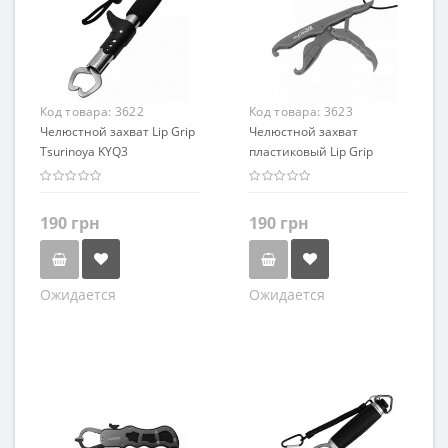
Код товара:
3622
Код товара:
3623
Челюстной захват Lip Grip
Челюстной захват
Tsurinoya KYQ3
пластиковый Lip Grip
Tsurinoya KYQ15
190 грн
190 грн
Ожидается
Ожидается