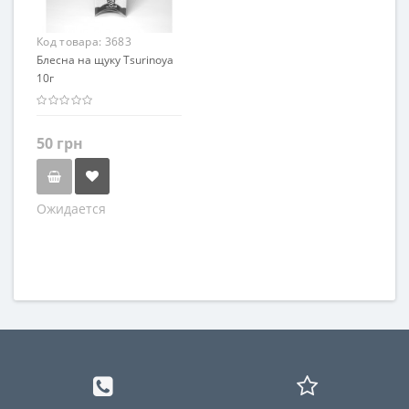
Код товара:
3683
Блесна на щуку Tsurinoya
10г
50 грн
Ожидается
Цвет
Серибристый
Золотистый