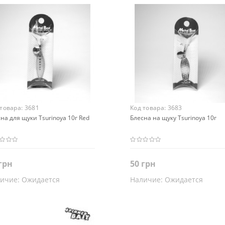
 товара:
3681
Код товара:
3683
на для щуки Tsurinoya 10г Red
Блесна на щуку Tsurinoya 10г
грн
50 грн
ичие:
Ожидается
Наличие:
Ожидается
Закончился
Закончился
т
Цвет
ибристый
Золотистый
Серибристый
Золотистый