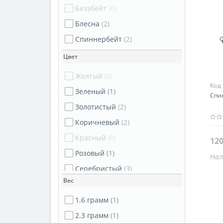
Беззбейт
(0)
Блесна
(2)
Спиннербейт
(2)
Цвет
Желтый
(0)
Код
Зеленый
(1)
Спин
Золотистый
(2)
Коричневый
(2)
Красный
(0)
120
Розовый
(1)
Нал
Цве
Серебристый
(3)
Зел
Вес
Черный
(1)
1.6 грамм
(1)
2.3 грамм
(1)