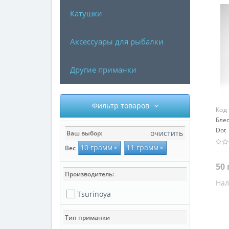
Катушки
Аксессуары для рыбалки
Другие приманки
Фильтр товаров
Код
Блес
Dot
очистить
Ваш выбор:
10 грамм
×
11 грамм
×
Вес
50 
Производитель:
Нал
Цве
Tsurinoya
Сер
Тип приманки