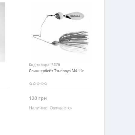
Код товара:
3676
Спиннербейт Tsurinoya M4 11г
120 грн
Наличие:
Ожидается
Закончился
Цвет
Черный
Коричневый
Розовый