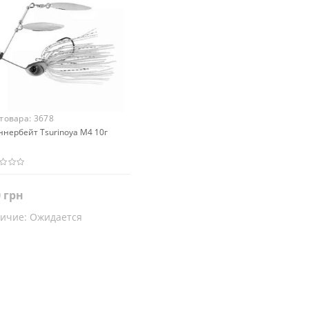
 товара:
3678
нербейт Tsurinoya M4 10г
 грн
ичие:
Ожидается
Закончился
т
еный
Серибристый
Коричневый