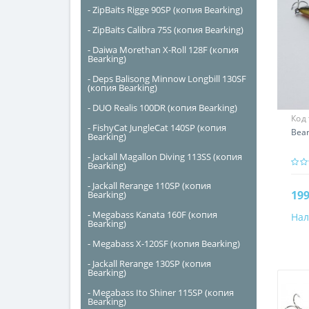
- ZipBaits Rigge 90SP (копия Bearking)
- ZipBaits Calibra 75S (копия Bearking)
- Daiwa Morethan X-Roll 128F (копия
Bearking)
- Deps Balisong Minnow Longbill 130SF
(копия Bearking)
- DUO Realis 100DR (копия Bearking)
Код
- FishyCat JungleCat 140SP (копия
Bear
Bearking)
- Jackall Magallon Diving 113SS (копия
Bearking)
- Jackall Rerange 110SP (копия
199
Bearking)
- Megabass Kanata 160F (копия
Нал
Bearking)
- Megabass X-120SF (копия Bearking)
- Jackall Rerange 130SP (копия
Bearking)
- Megabass Ito Shiner 115SP (копия
Bearking)