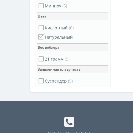
Минноу
(5)
Цвет
Кислотный
(6)
Натуральный
Вес воблера
21 грамм
(5)
Заявленная плавучесть
Суспендер
(5)