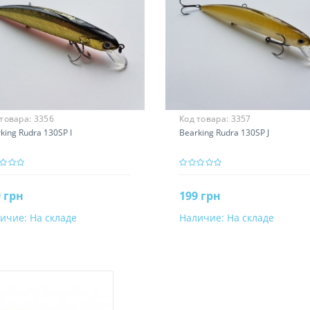
 товара:
3356
Код товара:
3357
king Rudra 130SP I
Bearking Rudra 130SP J
 грн
199 грн
ичие:
На складе
Наличие:
На складе
В корзину
В корзину