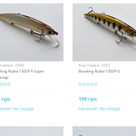
 товара:
3348
Код товара:
3352
king Rudra 130SP A Super
Bearking Rudra 130SP G
asagi
 грн
199 грн
ичие:
На складе
Наличие:
На складе
В корзину
В корзину