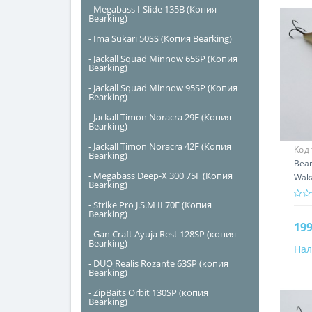
- Megabass I-Slide 135B (Копия
Bearking)
- Ima Sukari 50SS (Копия Bearking)
- Jackall Squad Minnow 65SP (Копия
Bearking)
- Jackall Squad Minnow 95SP (Копия
Bearking)
- Jackall Timon Noracra 29F (Копия
Bearking)
- Jackall Timon Noracra 42F (Копия
Код
Bearking)
Bear
- Megabass Deep-X 300 75F (Копия
Wak
Bearking)
- Strike Pro J.S.M II 70F (Копия
Bearking)
199
- Gan Craft Ayuja Rest 128SP (копия
Bearking)
Нал
- DUO Realis Rozante 63SP (копия
Bearking)
- ZipBaits Orbit 130SP (копия
Bearking)