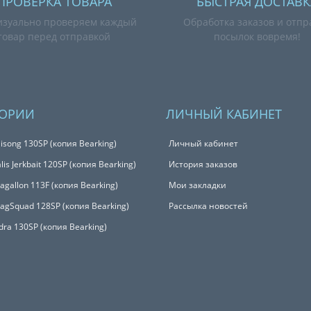
ПРОВЕРКА ТОВАРА
БЫСТРАЯ ДОСТАВК
зуально проверяем каждый
Обработка заказов и отпр
товар перед отправкой
посылок вовремя!
ГОРИИ
ЛИЧНЫЙ КАБИНЕТ
isong 130SP (копия Bearking)
Личный кабинет
is Jerkbait 120SP (копия Bearking)
История заказов
Magallon 113F (копия Bearking)
Мои закладки
MagSquad 128SP (копия Bearking)
Рассылка новостей
udra 130SP (копия Bearking)